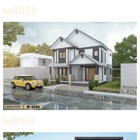
M8038
M8108