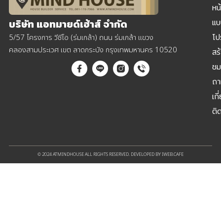
หน
แบ
บริษัท แอทมายด์เฮ้าส์ จำกัด
โป
5/57 โครงการ วีซีโอ (ร่มเกล้า) ถนน ร่มเกล้า แขวง
คลองสามประเวศ เขต ลาดกระบัง กรุงเทพมหานคร 10520
สร
ชม
ถา
เกี
ติ
© 2024 ATMINDHOUSE ALL RIGHTS RESERVED. DEVELOPED BY IWEB.CAFE