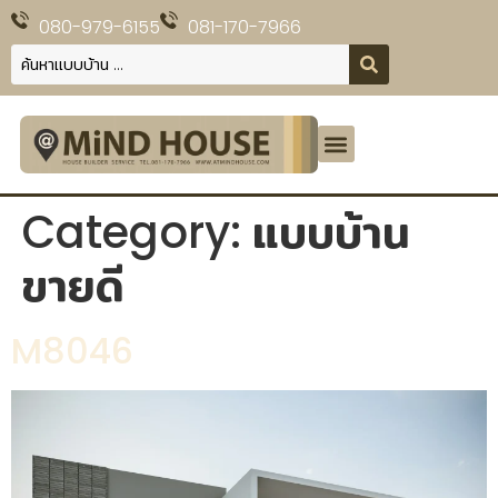
080-979-6155
081-170-7966
แบบบ้าน
โปรโมชั่น
ชมไซต์งาน
ถาม-ตอบ เรื่องสร้างบ้าน
เกี่ยวกับเรา
วัสดุประกอบแบบ
ติดต่อเรา
Category:
แบบบ้าน
ขายดี
M8046