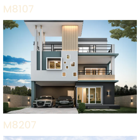
M8107
M8207