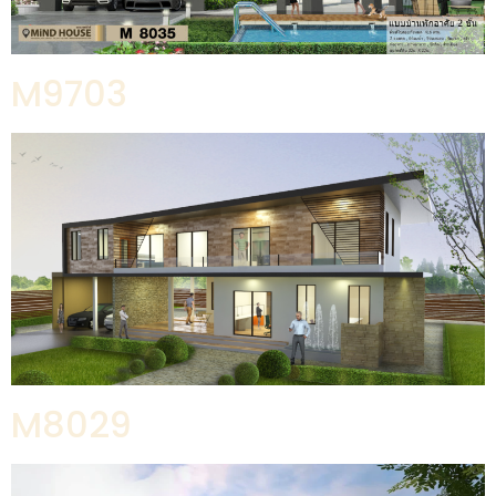
M9703
M8029