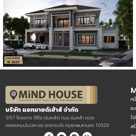
M
หน
แบ
บริษัท แอทมายด์เฮ้าส์ จำกัด
โป
5/57 โครงการ วีซีโอ (ร่มเกล้า) ถนน ร่มเกล้า แขวง
คลองสามประเวศ เขต ลาดกระบัง กรุงเทพมหานคร 10520
สร
ชม