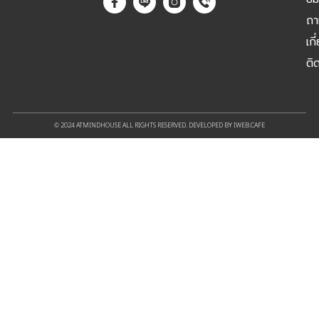
ถา
เกี
ติ
© 2024 ATMINDHOUSE ALL RIGHTS RESERVED. DEVELOPED BY IWEB.CAFE