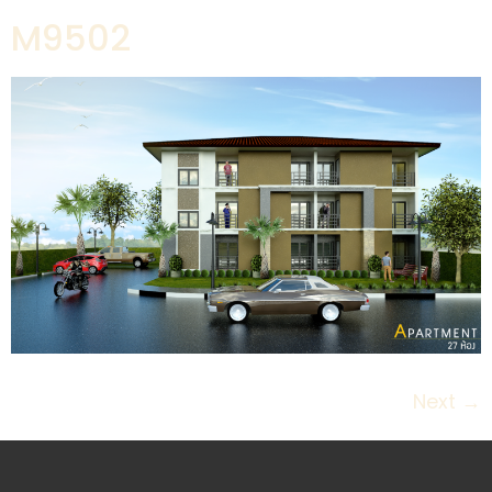
M9502
Next
→