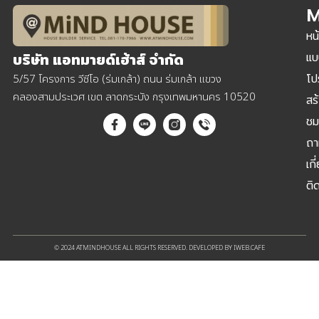
M
หน
แบ
บริษัท แอทมายด์เฮ้าส์ จำกัด
โป
5/57 โครงการ วีซีโอ (ร่มเกล้า) ถนน ร่มเกล้า แขวง
คลองสามประเวศ เขต ลาดกระบัง กรุงเทพมหานคร 10520
สร
ชม
ถา
เกี
ติ
© 2024 ATMINDHOUSE ALL RIGHTS RESERVED. DEVELOPED BY IWEB.CAFE