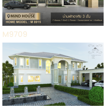
M9709