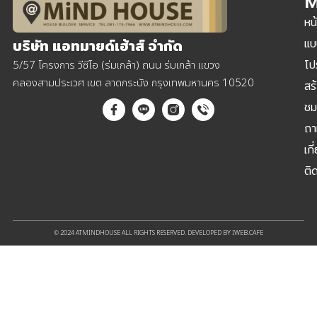
M
หน
แบ
บริษัท แอทมายด์เฮ้าส์ จำกัด
โป
5/57 โครงการ วีซีโอ (ร่มเกล้า) ถนน ร่มเกล้า แขวง
คลองสามประเวศ เขต ลาดกระบัง กรุงเทพมหานคร 10520
สร
ชม
ถา
เกี
ติ
© 2024 ATMINDHOUSE ALL RIGHTS RESERVED. DEVELOPED BY IWEB.CAFE