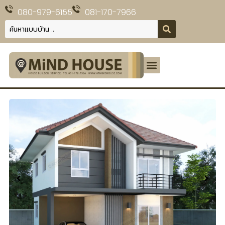
080-979-6155
081-170-7966