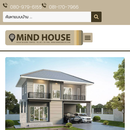
080-979-6155
081-170-7966