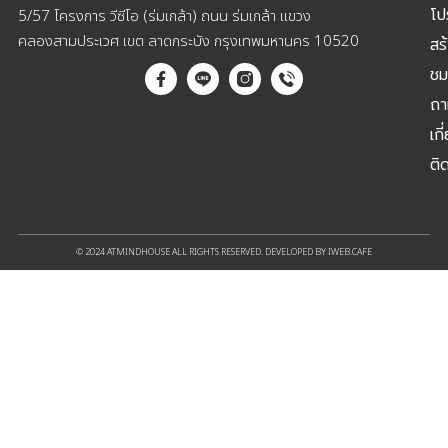
โป
5/57 โครงการ วีซีโอ (ร่มเกล้า) ถนน ร่มเกล้า แขวง
คลองสามประเวศ เขต ลาดกระบัง กรุงเทพมหานคร 10520
สร
ชม
ถา
เกี
ติ
© 2024 ATMINDHOUSE ALL RIGHTS RESERVED. DEVELOPED BY IWEB.CAFE