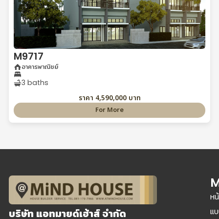
M9717
อาคารพาณิชย์
3 baths
ราคา 4,590,000 บาท
For More
M
หน
แบ
บริษัท แอทมายด์เฮ้าส์ จำกัด