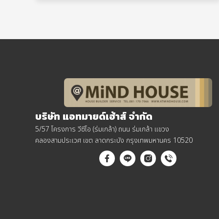
บริษัท แอทมายด์เฮ้าส์ จำกัด
5/57 โครงการ วีซีโอ (ร่มเกล้า) ถนน ร่มเกล้า แขวง
คลองสามประเวศ เขต ลาดกระบัง กรุงเทพมหานคร 10520