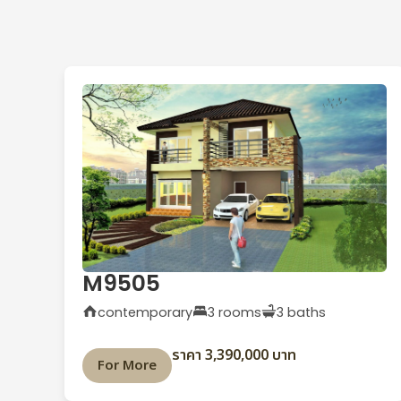
M9505
contemporary
3 rooms
3 baths
ราคา 3,390,000 บาท
For More