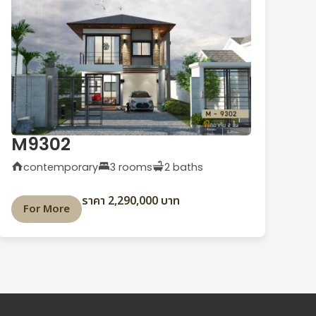
M9302
contemporary
3 rooms
2 baths
ราคา 2,290,000 บาท
For More