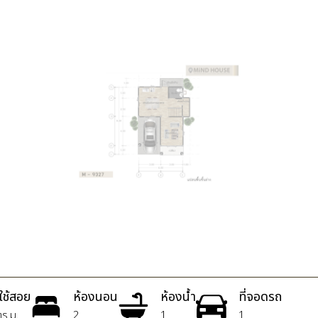
่ใช้สอย
ห้องนอน
ห้องน้ำ
ที่จอดรถ
ร.ม.
2
1
1