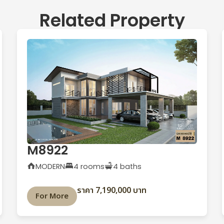
Related Property
M8922
MODERN
4 rooms
4 baths
ราคา 7,190,000 บาท
For More