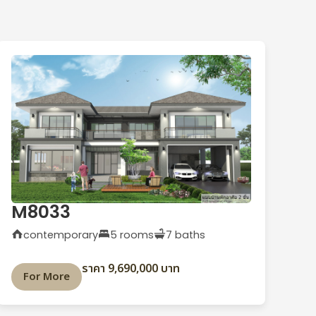
M8033
contemporary
5 rooms
7 baths
ราคา 9,690,000 บาท
For More