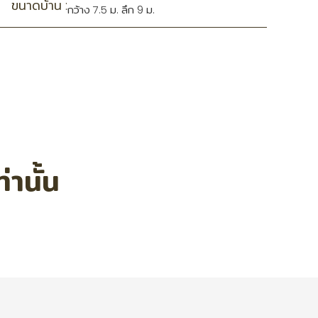
ขนาดบ้าน :
กว้าง 7.5 ม. ลึก 9 ม.
านั้น