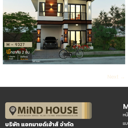
Next
→
M
หน
แบ
บริษัท แอทมายด์เฮ้าส์ จำกัด