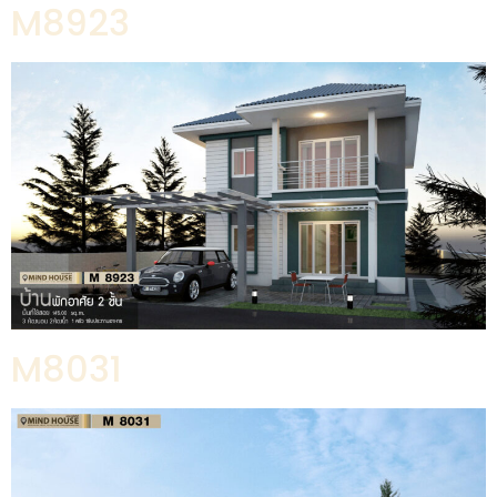
M8923
M8031