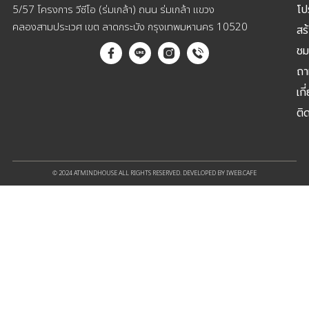
โป
5/57 โครงการ วีซีโอ (ร่มเกล้า) ถนน ร่มเกล้า แขวง
คลองสามประเวศ เขต ลาดกระบัง กรุงเทพมหานคร 10520
สร
ชม
ถา
เกี
ติ
© 2024 ATMINDHOUSE ALL RIGHTS RESERVED. DEVELOPED BY IWEB.CAFE