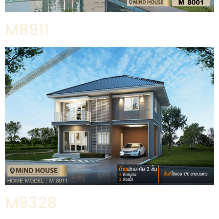
M8911
M9328